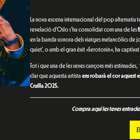
La nova escena internacional del pop alternatiu t
revelació d’Oslo s’ha consolidat com una de les
en la banda sonora dels viatges melancòlics de jov
quiet’, o amb el gran èxit
«
Serotonin
«,
ha captivat 
Tot i que una de les seves cançons més estimades,
clar que aquesta artista
ens robarà el cor aquest es
Cruïlla 2025.
Compra aquí les teves entrades
E