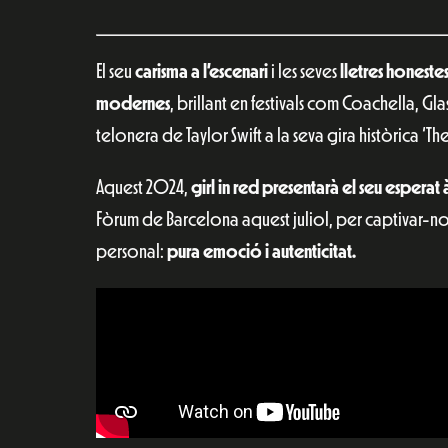
El seu
carisma a l’escenari
i les seves
lletres honeste
modernes
, brillant en festivals com Coachella, G
telonera de Taylor Swift a la seva gira històrica ‘The 
Aquest 2024,
girl in red presentarà el seu esperat
Fòrum de Barcelona aquest juliol, per captivar-nos
personal:
pura emoció i autenticitat.