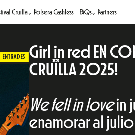
tival Cruïlla
Polsera Cashless
FAQs
Partners
Girl in red EN CO
ENTRADES
CRUÏLLA 2025!
We fell in love
in 
enamorar al julio