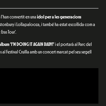
s
l’han convertit en una
ídol per a les generacions
lastonbury i Lollapalooza, i també ha estat escollida com a
Eras Tour’.
 àlbum ‘I’M DOING IT AGAIN BABY!’
i el portarà al Parc del
 al Festival Cruïlla amb un concert marcat pel seu segell