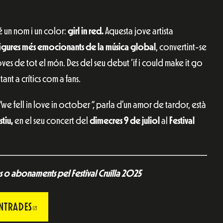
é un nom i un color:
girl in red.
Aquesta jove artista
figures més emocionants de la música global
, convertint-se
es de tot el món. Des del seu debut ‘if i could make it go
tant a crítics com a fans.
“
we fell in love in october
”,
parla d’un amor de tardor, està
tiu,
en el seu concert del
dimecres 9 de juliol
al
Festival
 o abonaments pel Festival Cruïlla 2025
NTRADES
ABRE EN NUEVA VENTANA