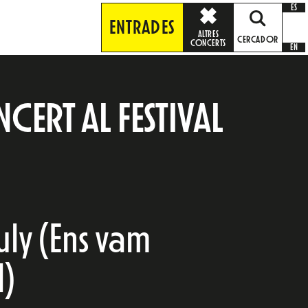
ES
ABRE EN NUEVA VENTANA
ENTRADES
ALTRES
CERCADOR
CONCERTS
EN
NCERT AL FESTIVAL
july (Ens vam
l)