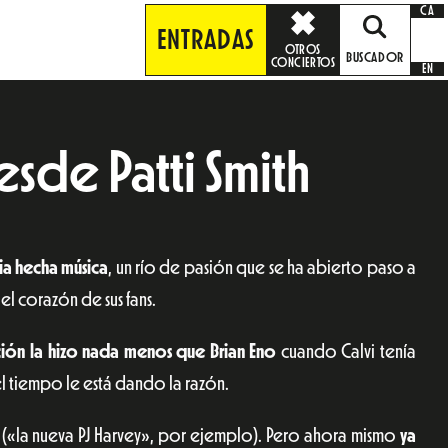
CA
ENTRADAS
OTROS
BUSCADOR
CONCIERTOS
EN
sde Patti Smith
cia hecha música
, un río de pasión que se ha abierto paso a
 el corazón de sus fans.
ición la hizo nada menos que Brian Eno
cuando Calvi tenía
 el tiempo le está dando la razón.
 («la nueva PJ Harvey», por ejemplo). Pero ahora mismo
ya