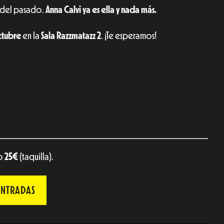
s del pasado.
Anna Calvi ya es ella y nada más.
ctubre
en la
Sala Razzmatazz 2
. ¡Te esperamos!
 o
25€
(taquilla).
ENTRADAS