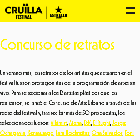
Saltar
al
Concurso de retratos
contenido
Un verano más, los retratos de los artistas que actuaron en el
festival fueron protagonistas de la programación de artes en
vivo. Para seleccionar a los 12 artistas plásticos que los
realizaron, se lanzó el Concurso de Arte Urbano a través de las
redes del festival y, tras recibir más de 50 propuestas, los
seleccionados fueron:
Alkimist
,
Atena
,
B:K
,
El Rughi
,
Jorge
Ochagavia
,
Kensausage
,
Lara Hochreiter
,
Ona Salvador
,
Toni