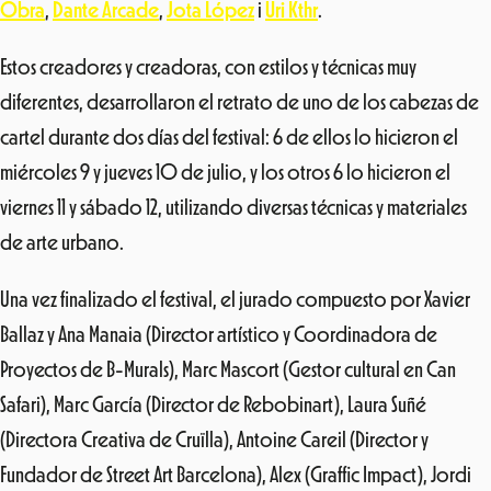
Obra
,
Dante Arcade
,
Jota López
i
Uri Kthr
.
Estos creadores y creadoras, con estilos y técnicas muy
diferentes, desarrollaron el retrato de uno de los cabezas de
cartel durante dos días del festival: 6 de ellos lo hicieron el
miércoles 9 y jueves 10 de julio, y los otros 6 lo hicieron el
viernes 11 y sábado 12, utilizando diversas técnicas y materiales
de arte urbano.
Una vez finalizado el festival, el jurado compuesto por Xavier
Ballaz y Ana Manaia (Director artístico y Coordinadora de
Proyectos de B-Murals), Marc Mascort (Gestor cultural en Can
Safari), Marc García (Director de Rebobinart), Laura Suñé
(Directora Creativa de Cruïlla), Antoine Careil (Director y
Fundador de Street Art Barcelona), Alex (Graffic Impact), Jordi