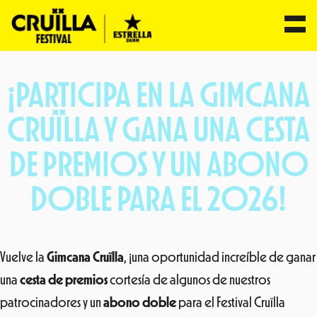
Saltar
al
¡PARTICIPA EN LA GIMCANA
contenido
CRUÏLLA Y GANA UNA CESTA
DE PREMIOS Y UN ABONO
DOBLE PARA EL 2026!
Vuelve la
Gimcana Cruïlla
, ¡una oportunidad increíble de ganar
una
cesta de premios
cortesía de algunos de nuestros
patrocinadores y un
abono doble
para el Festival Cruïlla