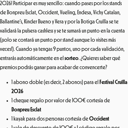
2026! Participar es muy sencillo: cuando pases por los stands
de Bonpreu Esclat, Occident, Vueling, Endesa, Vichy Catalan,
Ballantine’s, Kinder Bueno y Vera y por la Botiga Cruïlla se te
validará la pulsera cashless y se te sumará un punto en la cuenta
(¡solo se contará un punto por stand aunque lo visites más
veces!). Cuando ya tengas 9 puntos, uno por cada validación,
entrarás automáticamente en el
sorteo
. ¿Quieres saber qué
premios podrás ganar para acabar de convencerte?
1 abono doble (es decir, 2 abonos) para el
Festival Cruïlla
2026
1 cheque regalo por valor de 100€ cortesía de
Bonpreu Esclat
1 kayak para dos personas cortesía de
Occident
1 vale de descuento de 100€ y 1 código regalo por