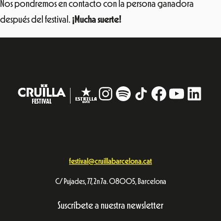
Nos pondremos en contacto con la persona ganadora
después del festival.
¡Mucha suerte!
Instagram
#
TikTok
Facebook
YouTub
Linke
festival@cruillabarcelona.cat
C/ Pujades, 77, 2n 7a. 08005, Barcelona
Suscríbete a nuestra newsletter