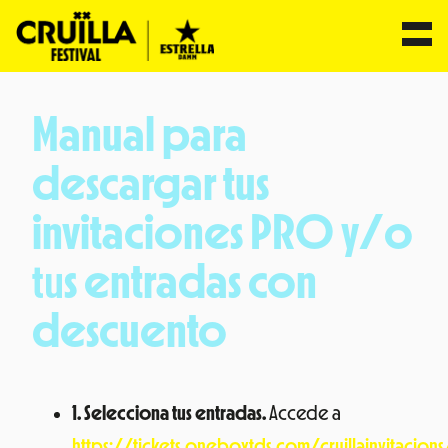
Saltar
al
Manual para
contenido
descargar tus
invitaciones PRO y/o
tu
s entradas con
descuento
1. Selecciona tus entradas.
Accede a
https://tickets.oneboxtds.com/cruillainvitacio