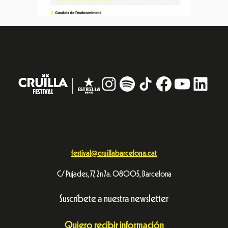
Instagram
#
TikTok
Facebook
YouTub
Linke
festival@cruillabarcelona.cat
C/ Pujades, 77, 2n 7a. 08005, Barcelona
Suscríbete a nuestra newsletter
Quiero recibir información