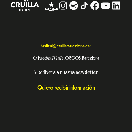
Instagram
#
TikTok
Facebook
YouTub
Linke
festival@cruillabarcelona.cat
C/ Pujades, 77, 2n 7a. 08005, Barcelona
Suscríbete a nuestra newsletter
Quiero recibir información