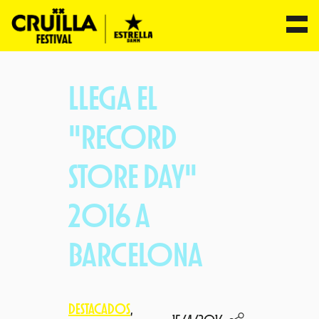
Saltar
al
LLEGA EL
contenido
"RECORD
STORE DAY"
2016 A
BARCELONA
DESTACADOS
, 