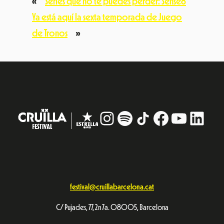
«
Series que no te puedes perder: Sense8
Ya está aquí la sexta temporada de Juego
de Tronos
»
Instagram
#
TikTok
Facebook
YouTub
Linke
festival@cruillabarcelona.cat
C/ Pujades, 77, 2n 7a. 08005, Barcelona