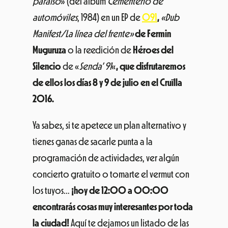
paraíso
» (del álbum
Cementerio de
automóviles
, 1984) en un EP de
091
,
«Dub
Manifest/La línea del frente»
de Fermin
Muguruza
o la reedición de
Héroes del
Silencio
de «
Senda’ 91
«
, que disfrutaremos
de ellos los días 8 y 9 de julio en el Cruïlla
2016.
Ya sabes, si te apetece un plan alternativo y
tienes ganas de sacarle punta a la
programación de actividades, ver algún
concierto gratuito o tomarte el vermut con
los tuyos…
¡hoy de 12:00 a 00:00
encontrarás cosas muy interesantes por toda
la ciudad!
Aquí te dejamos un listado de las