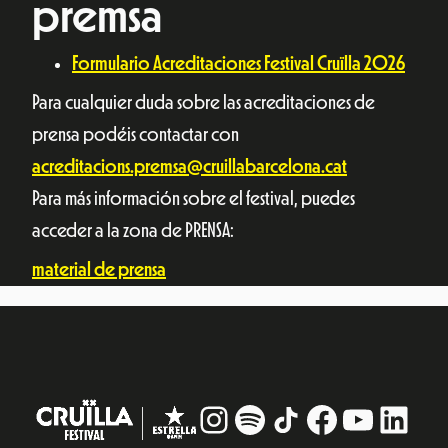
premsa
Formulario Acreditaciones Festival Cruïlla 2026
Para cualquier duda sobre las acreditaciones de
prensa podéis contactar con
acreditacions.premsa@cruillabarcelona.cat
Para más información sobre el festival, puedes
acceder a la zona de PRENSA:
material de prensa
Instagram
#
TikTok
Facebook
YouTub
Linke