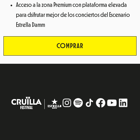
Acceso a la zona Premium con plataforma elevada
para dsifrutar mejor de los conciertos del Escenario
Estrella Damm
COMPRAR
Instagram
#
TikTok
Facebook
YouTub
Linke