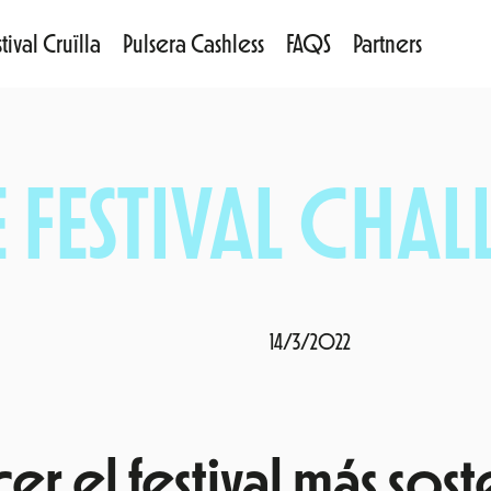
tival Cruïlla
Pulsera Cashless
FAQS
Partners
E FESTIVAL CHA
14/3/2022
er el festival más sost