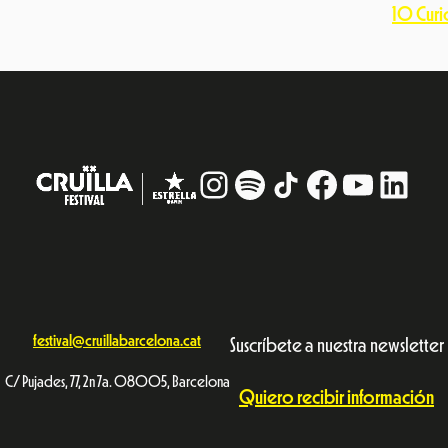
10 Curio
Instagram
#
TikTok
Facebook
YouTub
Linke
festival@cruillabarcelona.cat
Suscríbete a nuestra newsletter
C/ Pujades, 77, 2n 7a. 08005, Barcelona
Quiero recibir información