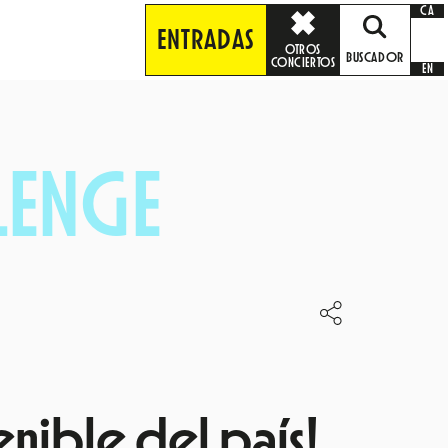
CA
ENTRADAS
OTROS
BUSCADOR
CONCIERTOS
EN
LLENGE
enible del país!