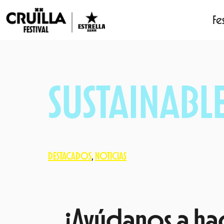
Fes
Saltar
al
contenido
SUSTAINABL
DESTACADOS
, 
NOTICIAS
¡Ayúdanos a hac