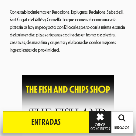
Con establecimientos en Barcelona, Esplugues, Badalona, Sabadell,
Sant Cugat del Vallès y Cornellà. Lo que comenzó como una sola
pizzería es hoy un proyecto con 12 locales pero con la misma esencia
del primer día: pizzas artesanas cocinadas en horno de piedra,
creativas, de masa fina y crujiente y elaboradas con los mejores
ingredientes de proximidad.
ENTRADAS
OTROS
BUSCADOR
CONCIERTOS