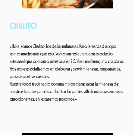
CHALITO
«Hola, somos Chalito, los de las milanesas. Pero la verdad es que
somos mucho más que eso. Somos un restaurant con producto
artesanal que comenzó su historia en 2016 en un chiringuito de playa.
Hoy nos especializamos en elaborar y servir milanesas, empanadas,
pizzas y postres caseros.
Nuestra food truck nació con una misión clara: sacar la milanesa de
nuestros locales para llevarla a todas partes; allí donde pasen cosas
emocionantes, ahí estaremos nosotros.»