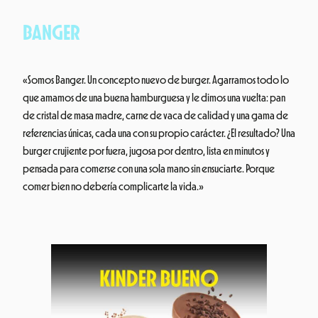
BANGER
«Somos Banger. Un concepto nuevo de burger. Agarramos todo lo
que amamos de una buena hamburguesa y le dimos una vuelta: pan
de cristal de masa madre, carne de vaca de calidad y una gama de
referencias únicas, cada una con su propio carácter. ¿El resultado? Una
burger crujiente por fuera, jugosa por dentro, lista en minutos y
pensada para comerse con una sola mano sin ensuciarte. Porque
comer bien no debería complicarte la vida.»