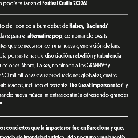
o podía faltar en el
Festival Cruïlla 2026!
ento del icónico álbum debut de
Halsey
, ‘
Badlands
‘.
lave para el
alternative pop
, combinando beats
tentes que conectaron con una nueva generación de fans.
 día por sus temas de
disociación, rebelión y turbulencia
ducciones. Ahora, Halsey, nominada a los GRAMMY® y
 50 mil millones de reproducciones globales, cuatro
ublicados, incluido el reciente ‘
The Great Impersonator’
, y
arando nueva música, mientras continúa ofreciendo grandes
”.
os conciertos que la impactaron fue en Barcelona y que,
zcla de intensidad artística, vida nocturna y melancolía,