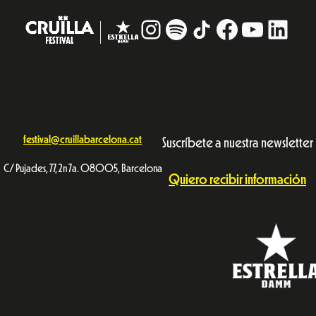
Instagram
#
TikTok
Facebook
YouTub
Linke
festival@cruillabarcelona.cat
Suscríbete a nuestra newsletter
C/ Pujades, 77, 2n 7a. 08005, Barcelona
Quiero recibir información