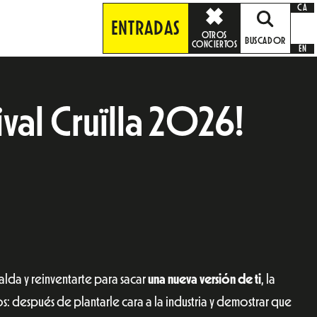
CA
ENTRADAS
OTROS
BUSCADOR
CONCIERTOS
EN
ival Cruïlla 2026!
alda y reinventarte para sacar
una nueva versión de ti
, la
s: después de plantarle cara a la industria y demostrar que