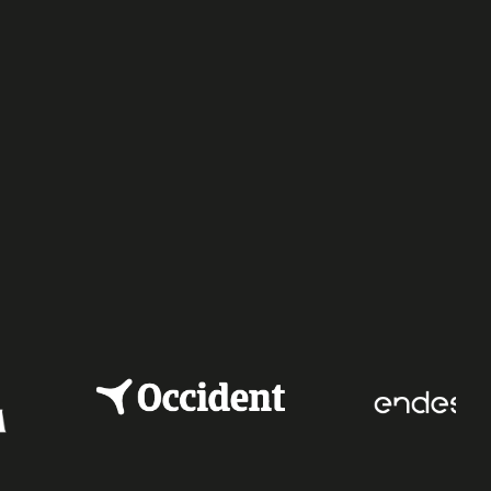
e
dIn