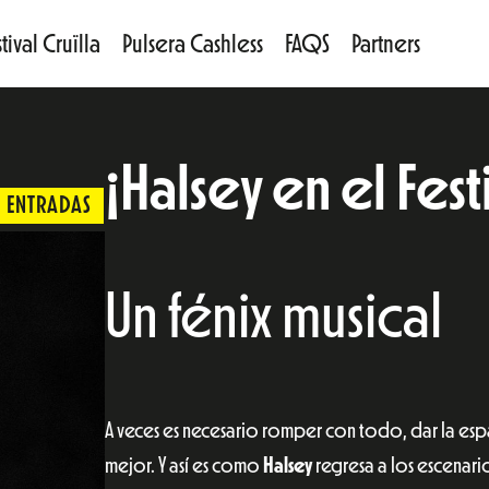
tival Cruïlla
Pulsera Cashless
FAQS
Partners
¡Halsey en el Fest
ENTRADAS
Un fénix musical
A veces es necesario romper con todo, dar la esp
mejor. Y así es como
Halsey
regresa a los escenario