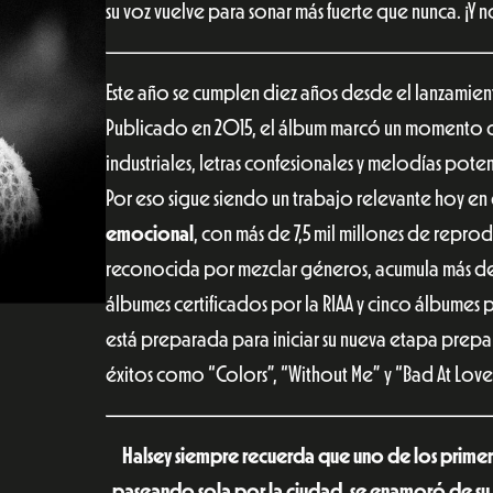
su voz vuelve para sonar más fuerte que nunca. ¡Y n
Este año se cumplen diez años desde el lanzami
Publicado en 2015, el álbum marcó un momento c
industriales, letras confesionales y melodías po
Por eso sigue siendo un trabajo relevante hoy en
emocional
, con más de 7,5 mil millones de repro
reconocida por mezclar géneros, acumula más de
álbumes certificados por la RIAA y cinco álbumes p
está preparada para iniciar su nueva etapa prep
éxitos como “Colors”, “Without Me” y “Bad At Love
Halsey siempre recuerda que uno de los primer
paseando sola por la ciudad, se enamoró de su me