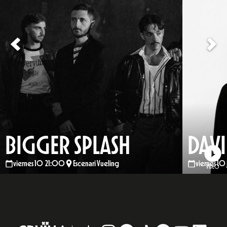
BIGGER SPLASH
DAVI
viernes 10 21:00
Escenari Vueling
viernes 10 
VIDEO