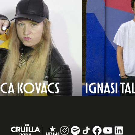
NCA KOVACS
IGNASI TA
Instagram
#
TikTok
Facebook
YouTub
Linke