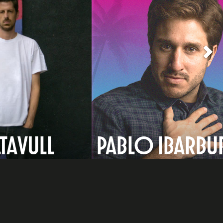
LTAVULL
PABLO IBARBU
e
dIn