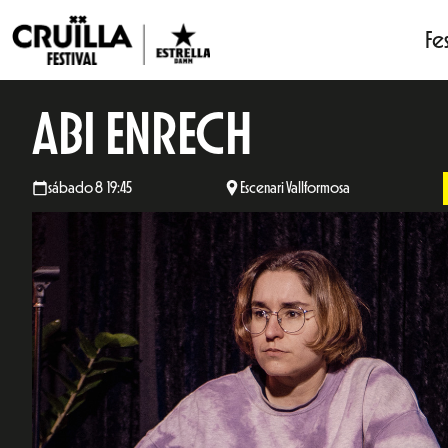
Fes
ABI ENRECH
sábado 8 19:45
Escenari Vallformosa