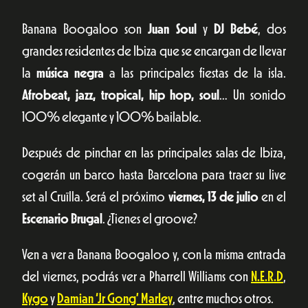
Banana Boogaloo son
Juan Soul
y
DJ Bebé
, dos
grandes residentes de Ibiza que se encargan de llevar
la
música negra
a las principales fiestas de la isla.
Afrobeat, jazz, tropical, hip hop, soul
… Un sonido
100% elegante y 100% bailable.
Después de pinchar en las principales salas de Ibiza,
cogerán un barco hasta Barcelona para traer su live
set al Cruïlla. Será el próximo
viernes, 13 de julio
en el
Escenario Brugal
. ¿Tienes el groove?
Ven a ver a Banana Boogaloo y, con la misma entrada
del viernes, podrás ver a Pharrell Williams con
N.E.R.D
,
Kygo
y
Damian ‘Jr Gong’ Marley
, entre muchos otros.