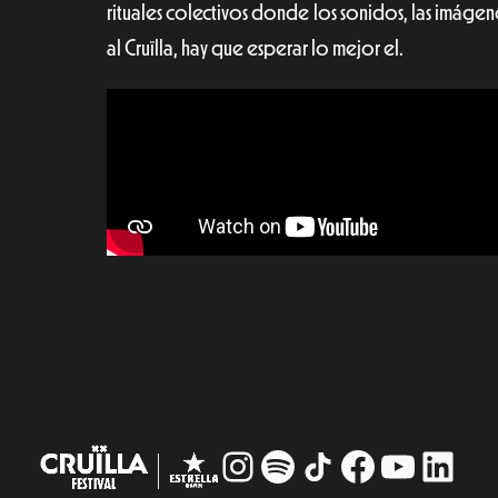
rituales colectivos donde los sonidos, las imágen
al Cruïlla, hay que esperar lo mejor el.
Instagram
#
TikTok
Facebook
YouTub
Linke