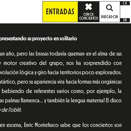
CA
ENTRADAS
OTROS
BUSCADOR
CONCIERTOS
EN
l presentando su proyecto en solitario
un año, pero las brasas todavía queman en el alma de sus
 y motor creativo del grupo, nos ha sorprendido con
, evolución lógica y giro hacia territorios poco explorados.
ártico, pero su apariencia vira hacia formas más orgánicas
a y bebiendo de referentes varios como, por ejemplo, la
las palmas flamenca… y también la lengua materna! El disco
iu de l’oblit
.
 en escena, Enric Montefusco sabe que los conciertos son