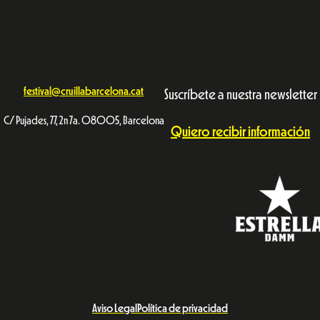
festival@cruillabarcelona.cat
Suscríbete a nuestra newsletter
C/ Pujades, 77, 2n 7a. 08005, Barcelona
Quiero recibir información
Aviso Legal
Política de privacidad