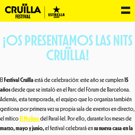
Saltar
al
¡OS PRESENTAMOS LAS NITS
contenido
CRUÏLLA!
El
Festival Cruïlla
está de celebración: este año se cumplen
15
años
desde que se instaló en el Parc del Fòrum de Barcelona.
Además, esta temporada, el equipo que lo organiza también
gestiona por primera vez su propia sala de eventos en directo,
el mítico
El Molino
del Paral·lel. Por ello, durante los meses de
marzo, mayo y junio,
el festival celebrará en
su nueva casa en la