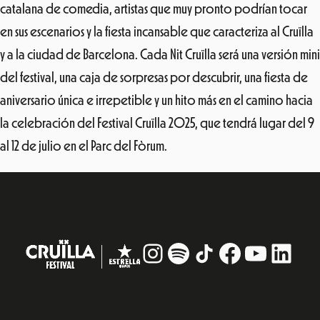
catalana de comedia, artistas que muy pronto podrían tocar
en sus escenarios y la fiesta incansable que caracteriza al Cruïlla
y a la ciudad de Barcelona. Cada Nit Cruïlla será una versión mini
del festival, una caja de sorpresas por descubrir, una fiesta de
aniversario única e irrepetible y un hito más en el camino hacia
la celebración del Festival Cruïlla 2025, que tendrá lugar del 9
al 12 de julio en el Parc del Fòrum.
Instagram
#
TikTok
Facebook
YouTub
Linke