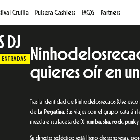
tival Cruïlla
Pulsera Cashless
FAQS
Partners
 DJ
Ninhodelosrecao
ENTRADAS
quieres oír en un
Tras la identidad de Ninhodelosrecaos DJ se escon
de
La Pegatina
. Sus viajes con el grupo catalán
mezcla en su faceta de DJ:
rumba, ska, rock, punk
y
Su directo ecléctico está lleno de sorpresas, p