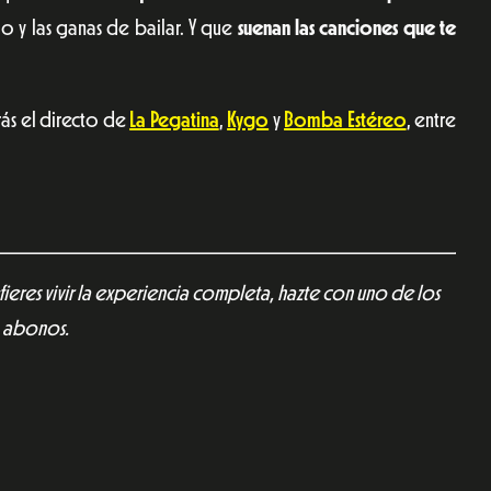
lo y las ganas de bailar. Y que
suenan las canciones que te
rás el directo de
La Pegatina
,
Kygo
y
Bomba Estéreo
, entre
fieres vivir la experiencia completa, hazte con uno de los
abonos.