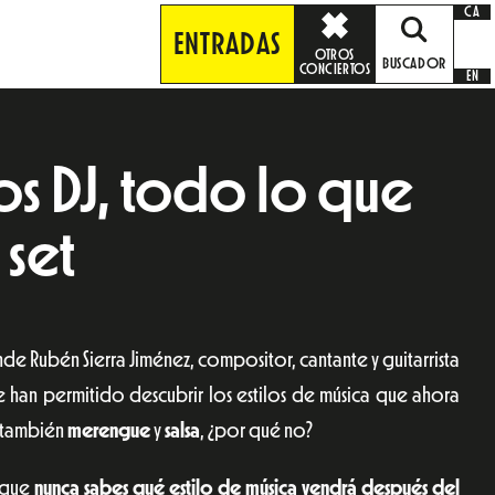
CA
ENTRADAS
OTROS
BUSCADOR
CONCIERTOS
EN
s DJ, todo lo que
 set
de Rubén Sierra Jiménez, compositor, cantante y guitarrista
 le han permitido descubrir los estilos de música que ahora
 también
merengue
y
salsa
, ¿por qué no?
orque
nunca sabes qué estilo de música vendrá después del