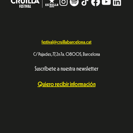
Instagram
#
TikTok
Facebook
YouTub
Linke
festival@cruillabarcelona.cat
C/ Pujades, 77, 2n 7a. 08005, Barcelona
Suscríbete a nuestra newsletter
Quiero recibir información