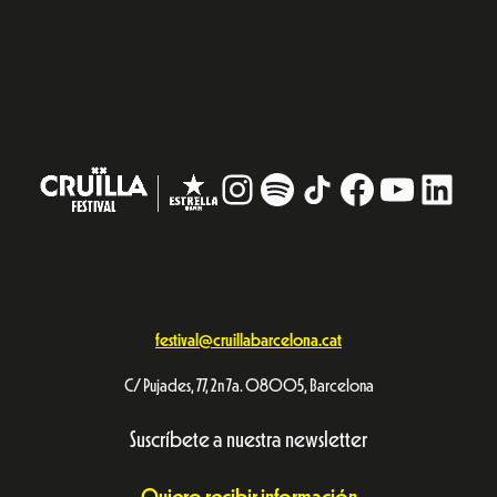
Instagram
#
TikTok
Facebook
YouTub
Linke
festival@cruillabarcelona.cat
C/ Pujades, 77, 2n 7a. 08005, Barcelona
Suscríbete a nuestra newsletter