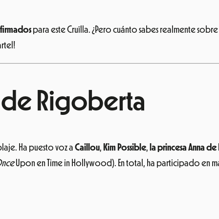
onfirmados
para este Cruïlla. ¿Pero cuánto sabes realmente sobre 
rtel!
s de Rigoberta
laje. Ha puesto voz a
Caillou
,
Kim
Possible
,
la princesa Anna de
nce
Upon en Time in Hollywood). En total, ha participado en 