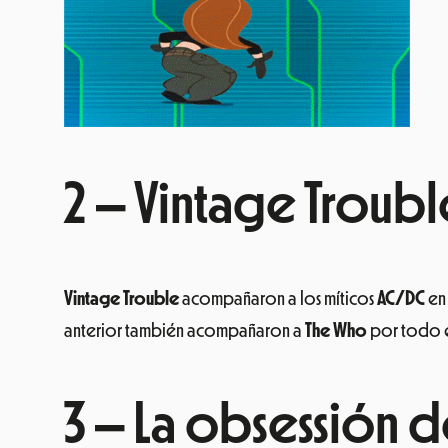
2 – Vintage Troub
Vintage Trouble
acompañaron a los míticos
AC/DC
en 
anterior también acompañaron a
The Who
por todo el
3 – La obsessión d