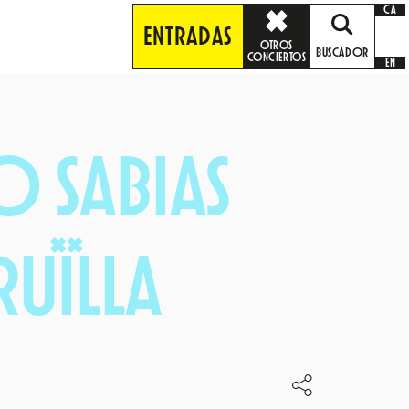
CA
ENTRADAS
OTROS
BUSCADOR
CONCIERTOS
EN
 SABIAS
RUÏLLA