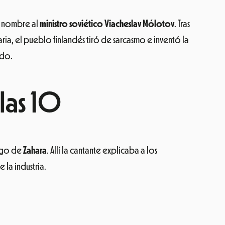
u nombre al
ministro soviético Viacheslav Mólotov
. Tras
ia, el pueblo finlandés tiró de sarcasmo e inventó la
ido.
 las 10
argo de
Zahara
. Allí la cantante explicaba a los
 la industria.