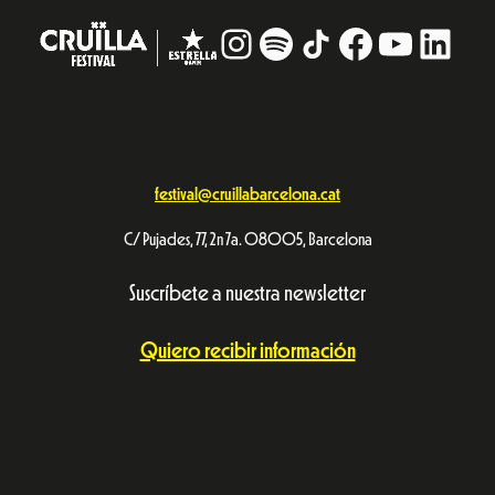
Instagram
#
TikTok
Facebook
YouTub
Linke
festival@cruillabarcelona.cat
C/ Pujades, 77, 2n 7a. 08005, Barcelona
Suscríbete a nuestra newsletter
Quiero recibir información