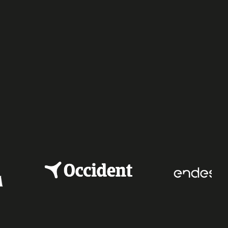
e
dIn