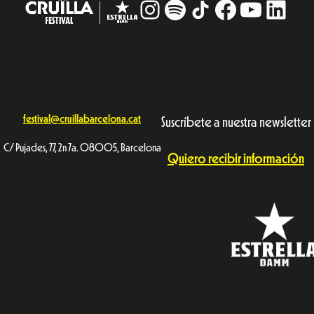
Instagram
#
TikTok
Facebook
YouTub
Linke
festival@cruillabarcelona.cat
Suscríbete a nuestra newsletter
C/ Pujades, 77, 2n 7a. 08005, Barcelona
Quiero recibir información