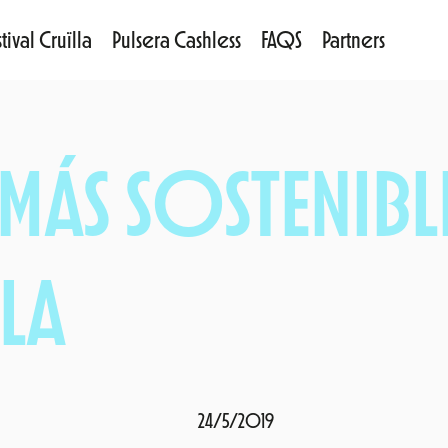
tival Cruïlla
Pulsera Cashless
FAQS
Partners
L MÁS SOSTENIB
LA
24/5/2019