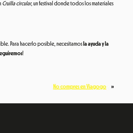
n
Cruïlla circular
, un festival donde todos los materiales
ible. Para hacerlo posible, necesitamos
la ayuda y la
seguiremos
!
No compres en Viagogo
»