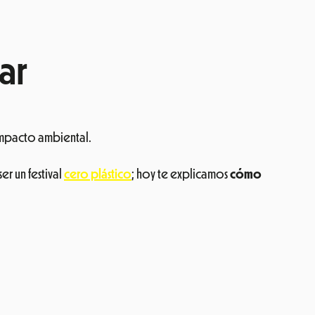
ar
impacto ambiental.
 un festival
cero plástico
; hoy te explicamos
cómo