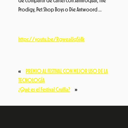
de compartir de cartel con Jamiroquai, The
Prodigy, Pet Shop Boys o Die Antwoord …
https://youtu.be/RgweaUq5i4k
«
PREMIO AL FESTIVAL CON MEJOR USO DE LA
TECNOLOGÍA
¿Qué es el Festival Cruïlla?
»