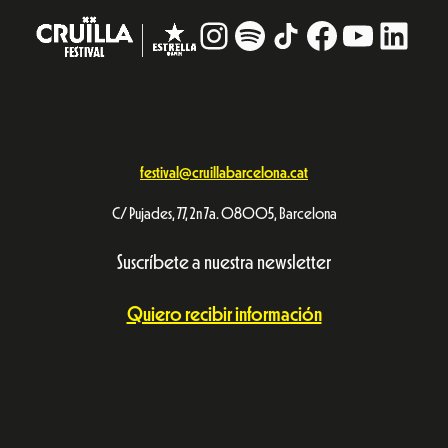
Instagram
#
TikTok
Facebook
YouTub
Linke
festival@cruillabarcelona.cat
C/ Pujades, 77, 2n 7a. 08005, Barcelona
Suscríbete a nuestra newsletter
Quiero recibir información