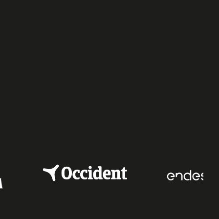
e
dIn