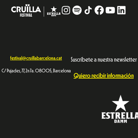
Instagram
#
TikTok
Facebook
YouTub
Linke
festival@cruillabarcelona.cat
Suscríbete a nuestra newsletter
C/ Pujades, 77, 2n 7a. 08005, Barcelona
Quiero recibir información