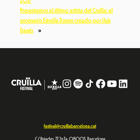
2017
Presentamos el último artista del Cruïlla: el
escenario Estrella Damm creado por Lluís
Danés
»
Instagram
#
TikTok
Facebook
YouTub
Linke
festival@cruillabarcelona.cat
C/ Pujades, 77, 2n 7a. 08005, Barcelona