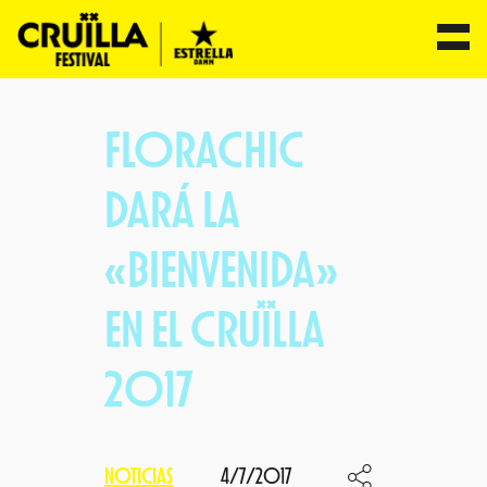
Saltar
al
FLORACHIC
contenido
DARÁ LA
«BIENVENIDA»
EN EL CRUÏLLA
2017
NOTICIAS
4/7/2017