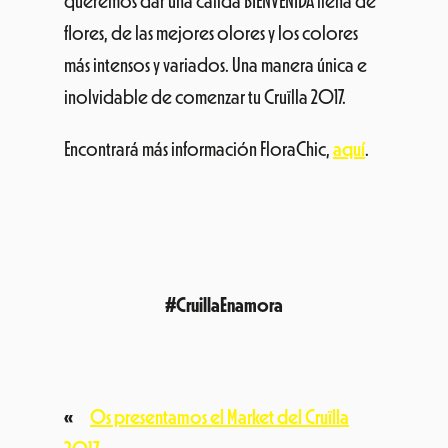
queremos dar una cálida
BIENVENIDA
llena de
flores, de las mejores
olores
y los colores
más intensos y variados. Una manera única e
inolvidable
de comenzar
tu
Cruïlla 2017.
Encontrará más información FloraChic
,
aquí
.
#CruillaEnamora
«
Os presentamos el Market del Cruïlla