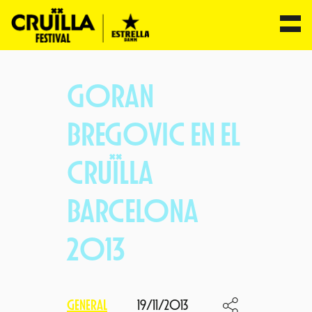
Saltar
al
GORAN
contenido
BREGOVIC EN EL
CRUÏLLA
BARCELONA
2013
GENERAL
19/11/2013