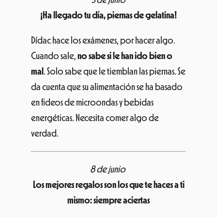
Dídac hace los exámenes, por hacer algo.
Cuando sale,
no sabe si le han ido bien o
mal
. Solo sabe que le tiemblan las piernas. Se
da cuenta que su alimentación se ha basado
en fideos de microondas y bebidas
energéticas. Necesita comer algo de
verdad.
8 de junio
Los mejores regalos son los que te haces a ti
mismo: siempre aciertas
De repente, la rutina de Dídac cambia. Estaba