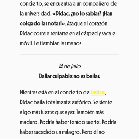
colgado las notas!»
. Ataque al corazón.
Dídac corre a sentarse en el césped y saca el
móvil. Le tiemblan las manos.
14 de julio
Ballar culpable no es bailar.
Mientras está en el concierto de
Justice
,
Dídac baila totalmente eufórico. Se siente
algo más fuerte que ayer. También más
maduro. Podría haber tenido suerte. Podría
haber sucedido un milagro. Pero él no
necesita ningún milagro. Mientras está en el
concierto de
Justice
, Dídac baila con más