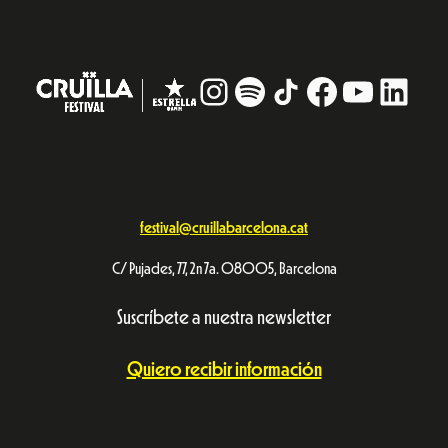
Instagram
#
TikTok
Facebook
YouTub
Linke
festival@cruillabarcelona.cat
C/ Pujades, 77, 2n 7a. 08005, Barcelona
Suscríbete a nuestra newsletter
Quiero recibir información