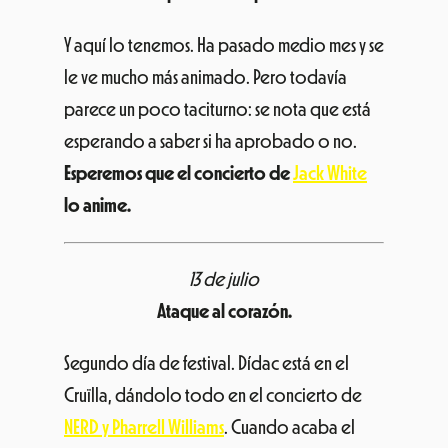
le ve mucho más animado. Pero todavía
parece un poco taciturno: se nota que está
esperando a saber si ha aprobado o no.
Esperemos que el concierto de
Jack White
lo anime.
13 de julio
Ataque al corazón.
Segundo día de festival. Dídac está en el
Cruïlla, dándolo todo en el concierto de
NERD y Pharrell Williams
. Cuando acaba el
concierto, se encuentra a un compañero de
la universidad.
«Dídac, ¿no lo sabías? ¡Han