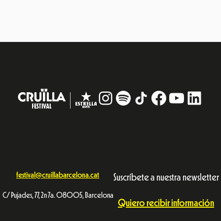
Instagram
#
TikTok
Facebook
YouTub
Linke
festival@cruillabarcelona.cat
Suscríbete a nuestra newsletter
C/ Pujades, 77, 2n 7a. 08005, Barcelona
Quiero recibir información