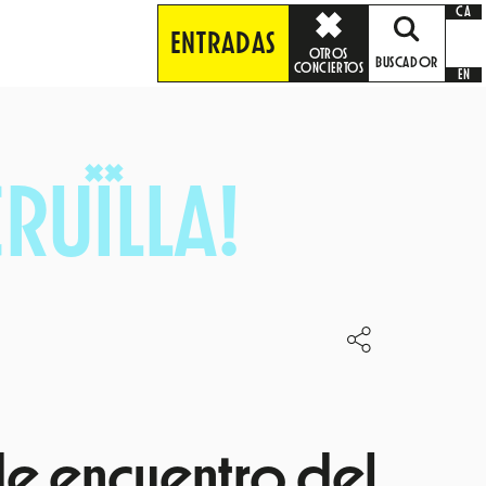
CA
ENTRADAS
OTROS
BUSCADOR
CONCIERTOS
EN
CRUÏLLA!
de encuentro del