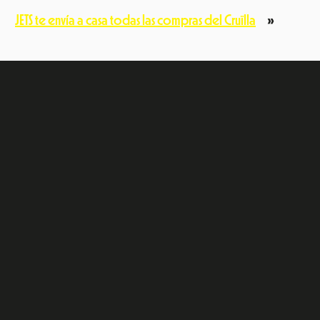
JETS te envía a casa todas las compras del Cruïlla
»
e
dIn