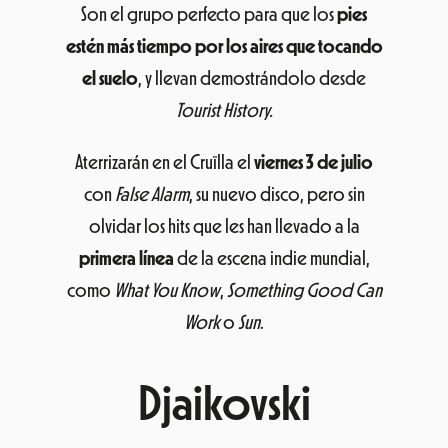
Son el grupo perfecto para que los
pies
estén más tiempo por los aires que tocando
el suelo
, y llevan demostrándolo desde
Tourist History.
Aterrizarán en el Cruïlla el
viernes 3 de julio
con
False Alarm
, su nuevo disco, pero sin
olvidar los hits que les han llevado a la
primera línea
de la escena indie mundial,
como
What You Know
,
Something Good Can
Work
o
Sun
.
Djaikovski