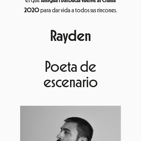
es que
Antigua i Barbuda vuelve al Cruïlla
2020
para dar vida a todos sus rincones.
Rayden
Poeta de
escenario