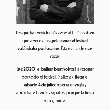
Los que han venido más veces al Cruïlla saben
que a veces nos gusta
cerrar el festival
volándolo por los aires
. Esta es una de esas
veces.
Este
2020
, el
balkan beat
volverá a resonar
por todo el festival. Djaikovski llega el
sábado 4 de julio
: reserva energía y
abróchate bien los zapatos, porque la fiesta
será grande.