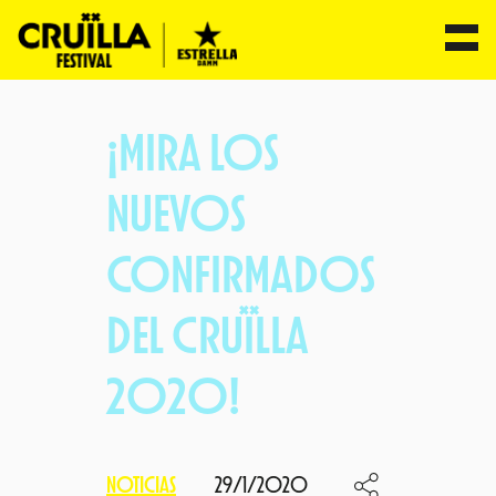
Saltar
al
¡MIRA LOS
contenido
NUEVOS
CONFIRMADOS
DEL CRUÏLLA
2020!
NOTICIAS
29/1/2020