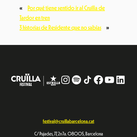
«
Por qué tiene sentido ir al Cruïlla de
Tardor en tren
3 historias de Residente que no sabías
»
Instagram
#
TikTok
Facebook
YouTub
Linke
festival@cruillabarcelona.cat
C/ Pujades, 77, 2n 7a. 08005, Barcelona