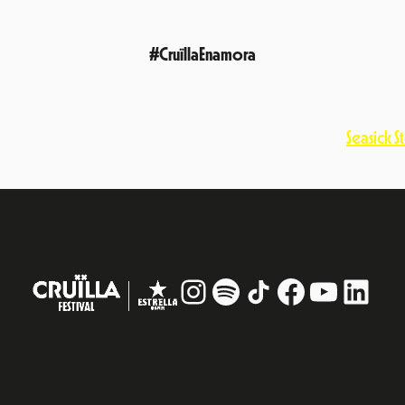
#CruïllaEnamora
Seasick S
Instagram
#
TikTok
Facebook
YouTub
Linke