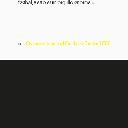
festival, y esto es un orgullo enorme «.
«
Os presentamos el Cruïlla de Tardor 2017