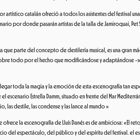
tor artístico catalán ofreció a todos los asistentes del festival 
enario por donde pasarán artistas de la talla de Jamiroquai, Pet
fía que parte del concepto de destilería musical, es una gran 
o, sobre todo por el hecho que modificándose y adaptándose -
gar toda la magia y la emoción de esta escenografía tan espect
el escenario Estrella Damm, situado en frente del Mar Mediterrá
, las destile, las condense y las lance al mundo »
 ofrece la escenografía de Lluís Danés es de ambiciosa: «El r
io del espectáculo, del público y del espíritu del festival. el es