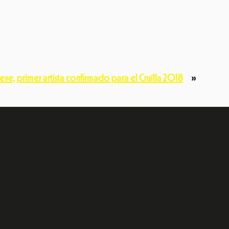
teve, primer artista confirmado para el Cruïlla 2018
»
e
dIn