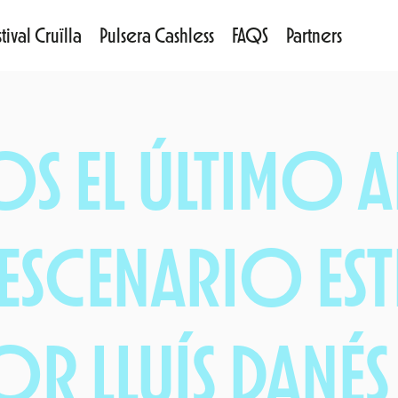
tival Cruïlla
Pulsera Cashless
FAQS
Partners
S EL ÚLTIMO AR
L ESCENARIO ES
R LLUÍS DANÉS