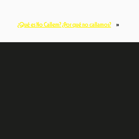
¿Qué es No Callem? ¿Por qué no callamos?
»
e
dIn