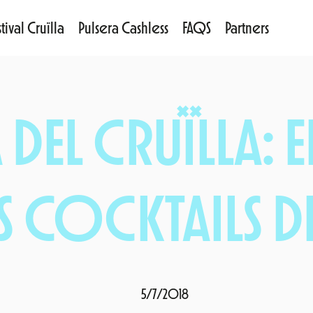
tival Cruïlla
Pulsera Cashless
FAQS
Partners
DEL CRUÏLLA: 
S COCKTAILS D
5/7/2018