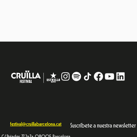
Instagram
#
TikTok
Facebook
YouTub
Linke
festival@cruillabarcelona.cat
Suscríbete a nuestra newsletter
C/ Pujades, 77, 2n 7a. 08005, Barcelona