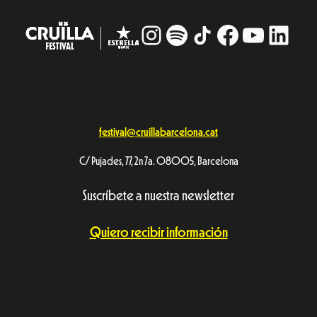
Instagram
#
TikTok
Facebook
YouTub
Linke
festival@cruillabarcelona.cat
C/ Pujades, 77, 2n 7a. 08005, Barcelona
Suscríbete a nuestra newsletter
Quiero recibir información