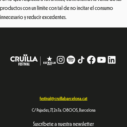
productos con un límite con tal de no incitar el consumo
innecesario y reducir excedentes.
Instagram
#
TikTok
Facebook
YouTub
Linke
festival@cruillabarcelona.cat
C/ Pujades, 77, 2n 7a. 08005, Barcelona
Suscríbete a nuestra newsletter