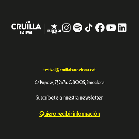
Instagram
#
TikTok
Facebook
YouTub
Linke
festival@cruillabarcelona.cat
C/ Pujades, 77, 2n 7a. 08005, Barcelona
Suscríbete a nuestra newsletter
Quiero recibir información