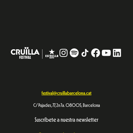
Instagram
#
TikTok
Facebook
YouTub
Linke
festival@cruillabarcelona.cat
C/ Pujades, 77, 2n 7a. 08005, Barcelona
Suscríbete a nuestra newsletter