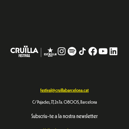
Instagram
#
TikTok
Facebook
YouTub
Linke
festival@cruillabarcelona.cat
C/ Pujades, 77, 2n 7a. 08005, Barcelona
Subscriu-te a la nostra newsletter