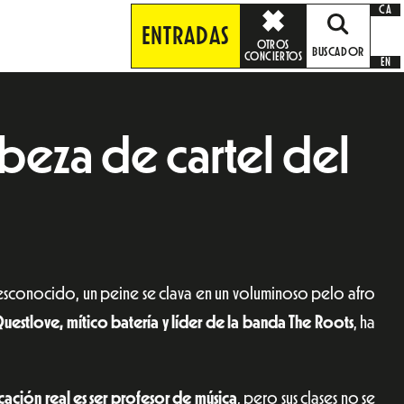
CA
ENTRADAS
OTROS
BUSCADOR
CONCIERTOS
EN
beza de cartel del
esconocido, un peine se clava en un voluminoso pelo afro
uestlove, mítico batería y líder de la banda The Roots
, ha
cación real es ser profesor de música
, pero sus clases no se