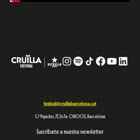
Instagram
#
TikTok
Facebook
YouTub
Linke
festival@cruillabarcelona.cat
C/ Pujades, 77, 2n 7a. 08005, Barcelona
Suscríbete a nuestra newsletter