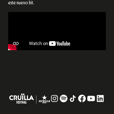
este nuevo hit.
Instagram
#
TikTok
Facebook
YouTub
Linke