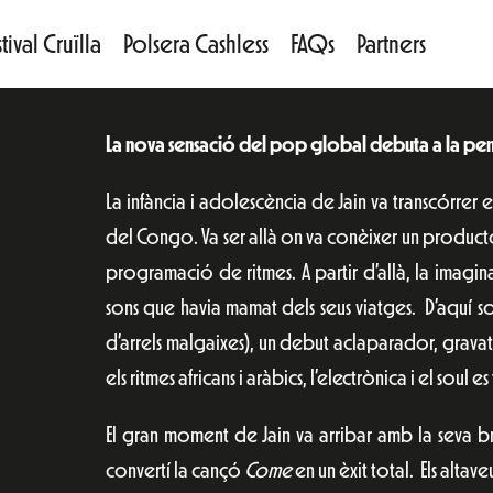
tival Cruïlla
Polsera Cashless
FAQs
Partners
La nova sensació del pop global debuta a la pen
La infància i adolescència de Jain va transcórrer 
del Congo. Va ser allà on va conèixer un productor 
programació de ritmes. A partir d’allà, la imagina
sons que havia mamat dels seus viatges. D’aquí 
d’arrels malgaixes), un debut aclaparador, gravat
els ritmes africans i aràbics, l’electrònica i el soul 
El gran moment de Jain va arribar amb la seva br
convertí la cançó
Come
en un èxit total. Els altav