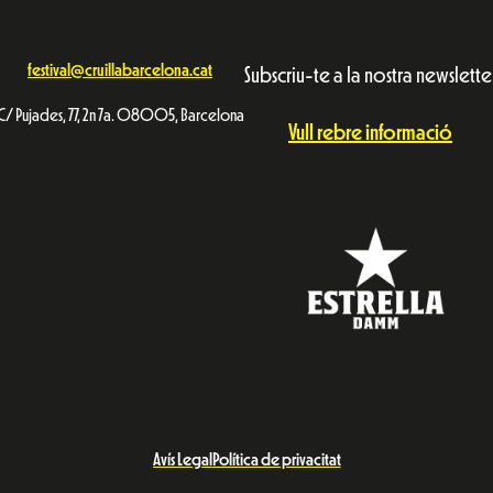
festival@cruillabarcelona.cat
Subscriu-te a la nostra newslette
C/ Pujades, 77, 2n 7a. 08005, Barcelona
Vull rebre informació
Avís Legal
Política de privacitat