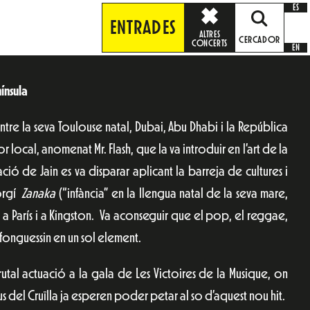
ES
ENTRADES
ALTRES
CERCADOR
CONCERTS
EN
ínsula
entre la seva Toulouse natal, Dubai, Abu Dhabi i la República
local, anomenat Mr. Flash, que la va introduir en l’art de la
ció de Jain es va disparar aplicant la barreja de cultures i
sorgí
Zanaka
(“infància” en la llengua natal de la seva mare,
 a París i a Kingston. Va aconseguir que el pop, el reggae,
es fonguessin en un sol element.
utal actuació a la gala de Les Victoires de la Musique, on
eus del Cruïlla ja esperen poder petar al so d’aquest nou hit.