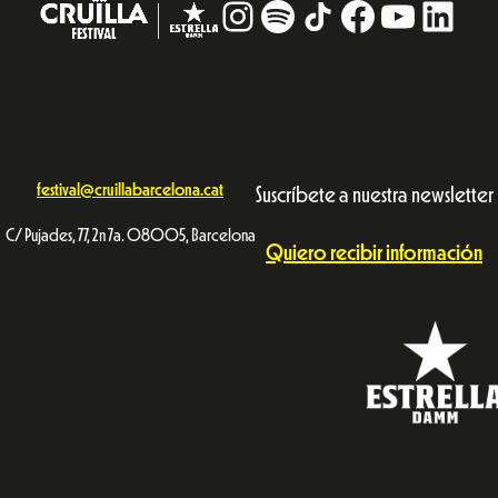
Instagram
#
TikTok
Facebook
YouTub
Linke
festival@cruillabarcelona.cat
Suscríbete a nuestra newsletter
C/ Pujades, 77, 2n 7a. 08005, Barcelona
Quiero recibir información