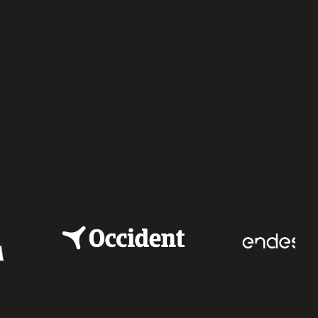
e
dIn