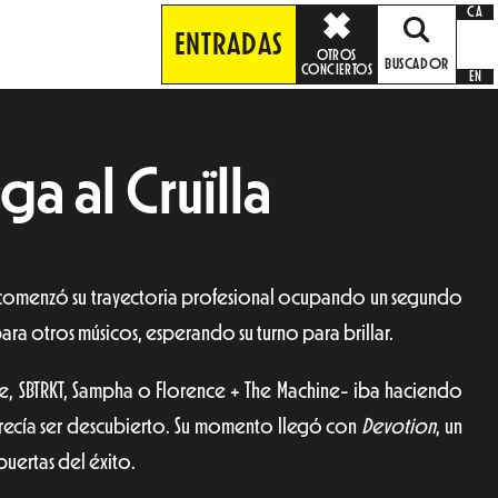
CA
ENTRADAS
OTROS
BUSCADOR
CONCIERTOS
EN
ga al Cruïlla
e comenzó su trayectoria profesional ocupando un segundo
ra otros músicos, esperando su turno para brillar.
, SBTRKT, Sampha o Florence + The Machine- iba haciendo
recía ser descubierto. Su momento llegó con
Devotion
, un
puertas del éxito.