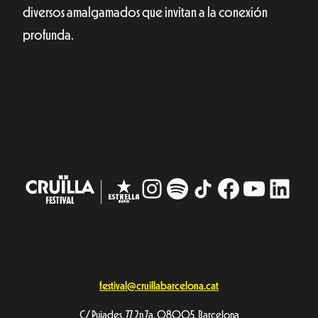
diversos amalgamados
que invitan a la conexión
profunda.
Instagram
#
TikTok
Facebook
YouTub
Linke
festival@cruillabarcelona.cat
C/ Pujades, 77, 2n 7a. 08005, Barcelona