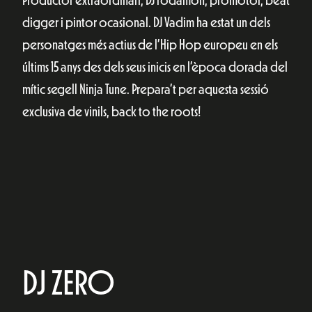
Productor extraordinari, DJ rodamón, promotor, beat
digger i pintor ocasional. DJ Vadim ha estat un dels
personatges més actius de l’Hip Hop europeu en els
últims 15 anys des dels seus inicis en l’època dorada del
mític segell Ninja Tune.
Prepara’t per aquesta sessió
exclusiva de vinils, back to the roots!
DJ ZERO