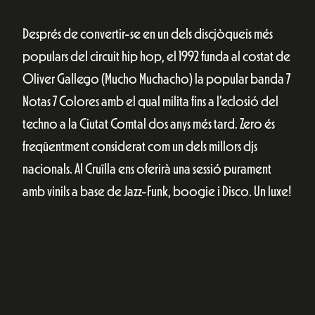
Després de convertir-se en un dels discjòqueis més
populars del circuit hip hop, el 1992 funda al costat de
Oliver Gallego (Mucho Muchacho) la popular banda 7
Notas 7 Colores amb el qual milita fins a l’eclosió del
techno a la Ciutat Comtal dos anys més tard. Zero és
freqüentment considerat com un dels millors djs
nacionals. Al Cruïlla ens oferirà una sessió purament
amb vinils a base de Jazz-Funk, boogie i Disco. Un luxe!