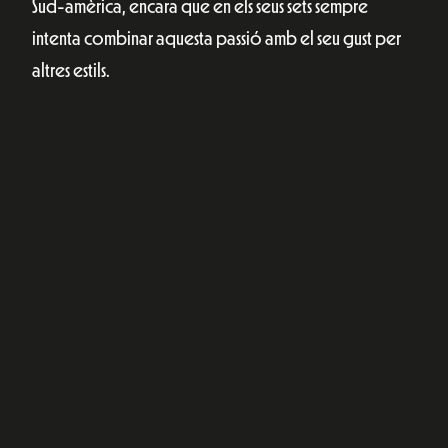
MIRET
La música de Miret fusiona l’electrònic amb l’orgànic, i
l’ancestral amb el contemporani. Les sessions de Miret
s’han convertit en una barreja hipnòtica que
incorpora música tradicional de diverses parts del
món, veus emotives, i samples diversos
amalgamats que conviden a la connexió profunda.