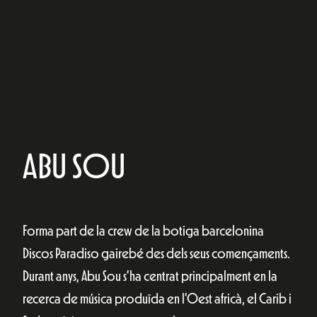
ABU SOU
Forma part de la crew de la botiga barcelonina
Discos Paradiso gairebé des dels seus començaments.
Durant anys, Abu Sou s’ha centrat principalment en la
recerca de música produïda en l’Oest africà, el Carib i
Sud-amèrica, encara que en els seus sets sempre
intenta combinar aquesta passió amb el seu gust per
altres estils.