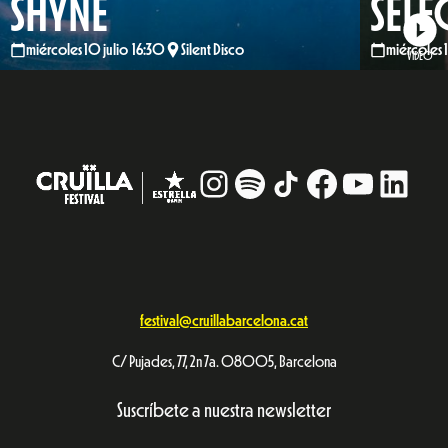
SHYNE
SELE
miércoles 10 julio 16:30
Silent Disco
miércoles 
VIDEO
Instagram
#
TikTok
Facebook
YouTub
Linke
festival@cruillabarcelona.cat
C/ Pujades, 77, 2n 7a. 08005, Barcelona
Suscríbete a nuestra newsletter