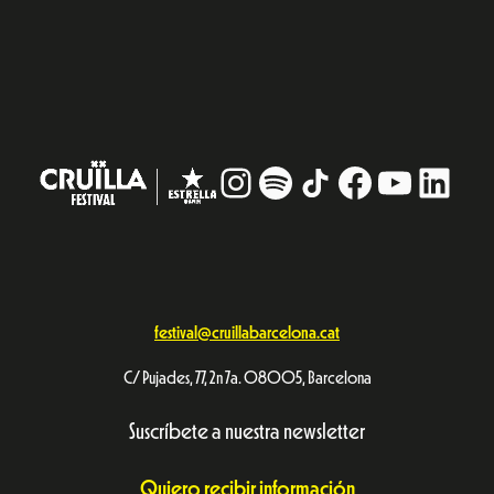
Instagram
#
TikTok
Facebook
YouTub
Linke
festival@cruillabarcelona.cat
C/ Pujades, 77, 2n 7a. 08005, Barcelona
Suscríbete a nuestra newsletter
Quiero recibir información