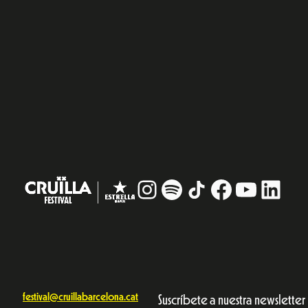
Instagram
#
TikTok
Facebook
YouTub
Linke
festival@cruillabarcelona.cat
Suscríbete a nuestra newsletter