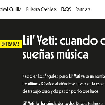
tival Cruïlla
Pulsera Cashless
FAQS
Partners
Lil’ Yeti: cuando 
ENTRADAS
sueñas música
Nació en Los Ángeles, pero
Lil’ Yeti
ya es un
nombr
los últimos 10 años abriéndose hueco en la esce
de trabajo duro y de pasión por lo que hace.
Lil’ Yeti lo ha pinchado todo
. Desde techno a