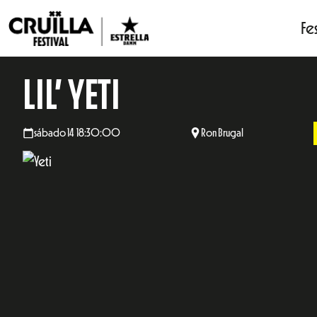
Fes
LIL’ YETI
sábado 14 18:30:00
Ron Brugal