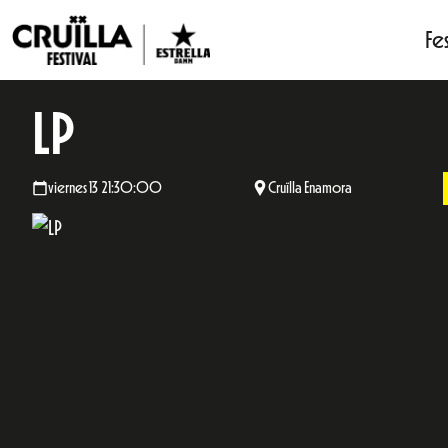
Fes
LP
viernes 13 21:30:00
Cruïlla Enamora