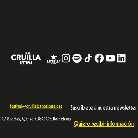
Instagram
#
TikTok
Facebook
YouTub
Linke
festival@cruillabarcelona.cat
Suscríbete a nuestra newsletter
C/ Pujades, 77, 2n 7a. 08005, Barcelona
Quiero recibir información