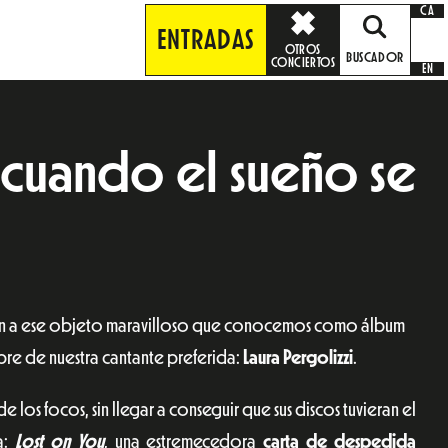
CA
ENTRADAS
OTROS
BUSCADOR
CONCIERTOS
EN
, cuando el sueño se
aban a ese objeto maravilloso que conocemos como álbum
mbre de nuestra cantante preferida:
Laura Pergolizzi
.
e los focos, sin llegar a conseguir que sus discos tuvieran el
a:
Lost on You
, una estremecedora
carta de despedida