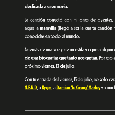
dedicada a su ex novia.
La canción conectó con millones de oyentes,
aquella
maravilla
(llegó a ser la cuarta canción 
conocidas en todo el mundo.
Además de una voz y de un estilazo que a algunos
de esas biografías que tanto nos gustan.
Por eso e
próximo
viernes, 13 de julio
.
Con tu entrada del viernes, 13 de julio, no solo ve
N.E.R.D
, a
Kygo
, a
Damian ‘Jr. Gong’ Marley
y a muc