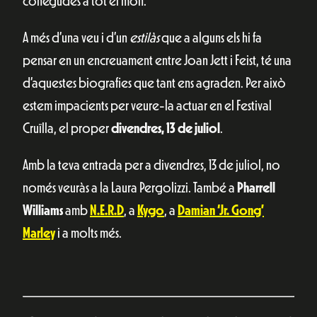
conegudes a tot el món.
A més d’una veu i d’un
estilàs
que a alguns els hi fa
pensar en un encreuament entre Joan Jett i Feist, té una
d’aquestes biografies que tant ens agraden. Per això
estem impacients per veure-la actuar en el Festival
Cruïlla, el proper
divendres, 13 de juliol
.
Amb la teva entrada per a divendres, 13 de juliol, no
només veuràs a la Laura Pergolizzi. També a
Pharrell
Williams
amb
N.E.R.D
, a
Kygo
, a
Damian ‘Jr. Gong’
Marley
i a molts més.