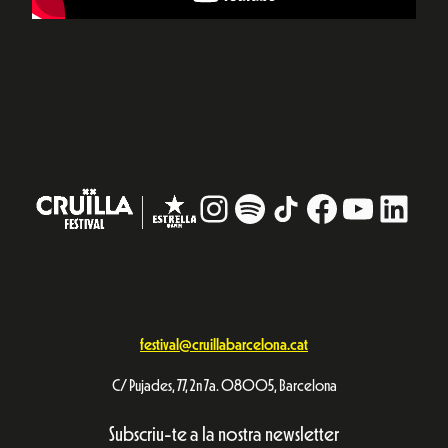
Instagram
#
TikTok
Facebook
YouTub
Linke
festival@cruillabarcelona.cat
C/ Pujades, 77, 2n 7a. 08005, Barcelona
Subscriu-te a la nostra newsletter