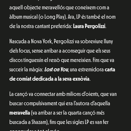
aquell objecte meravellós que coneixem com a
àlbum musical (o Long Play). Ara, LP és també el nom
de la nostra cantant preferida:
Laura Pergolizzi
.
Nascuda a Nova York, Pergolizzi va sobreviure lluny
dels focus, sense arribar a aconseguir que els seus
discos tinguessin el ressò que mereixien. Fins que va
succeir la màgia:
Lost on You
, una estremidora
carta
de comiat dedicada a la seva exnòvia
.
La cançó va connectar amb milions d’oients, que van
buscar compulsivament qui era l’autora d’aquella
meravella
(va arribar a ser la quarta cançó més
buscada a Shazam), fins que les sigles LP es van fer