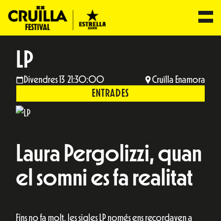
LP
Divendres 13 21:30:00
Cruïlla Enamora
ENTRADES
Laura Pergolizzi, quan
el somni es fa realitat
Fins no fa molt, les sigles LP només ens recordaven a