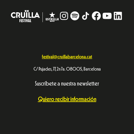
Instagram
#
TikTok
Facebook
YouTub
Linke
festival@cruillabarcelona.cat
C/ Pujades, 77, 2n 7a. 08005, Barcelona
Suscríbete a nuestra newsletter
Quiero recibir información